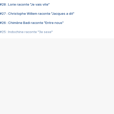
28 : Lorie raconte "Je vais vite"
#27 : Christophe Willem raconte "Jacques a dit"
#26 : Chimène Badi raconte "Entre nous"
#25 : Indochine raconte "3e sexe"
#24 : Zaho raconte "C'est chelou"
#23 : Patrick Bruel raconte "Au café des délices"
#22 : Kyo raconte "Le chemin"
#21 : Nolwenn Leroy raconte "Cassé"
#20 : Patrick Hernandez raconte "Born to be alive"
#19 : Lorie raconte "Près de moi"
#18 : Michael Jones raconte "A nos actes manqués" (avec Jean-Jacque
#17 : Khaled raconte "Aïcha"