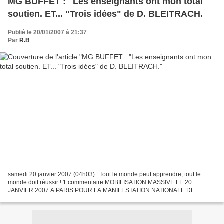
MG BUFFET : "Les enseignants ont mon total
soutien. ET... "Trois idées" de D. BLEITRACH.
Publié le 20/01/2007 à 21:37
Par
R.B
samedi 20 janvier 2007 (04h03) : Tout le monde peut apprendre, tout le
monde doit réussir ! 1 commentaire MOBILISATION MASSIVE LE 20
JANVIER 2007 A PARIS POUR LA MANIFESTATION NATIONALE DE
DENFERT ROCHEREAU A BASTILLE, VIA ODEON. de Marie-George
BUFFET...