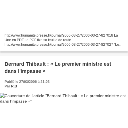
http://www.humanite.presse.fr/journal/2006-03-27/2006-03-27-827018 La
Une en PDF Le PCF fixe sa feuille de route
http://www.humanite.presse.fr/journal/2006-03-27/2006-03-27-827027 "Les
communistes avaient été traumatisés par le 21 avril 2002 - en un seul...
Bernard Thibault : « Le premier ministre est
dans l'impasse »
Publié le 27/03/2006 à 21:03
Par
R.B