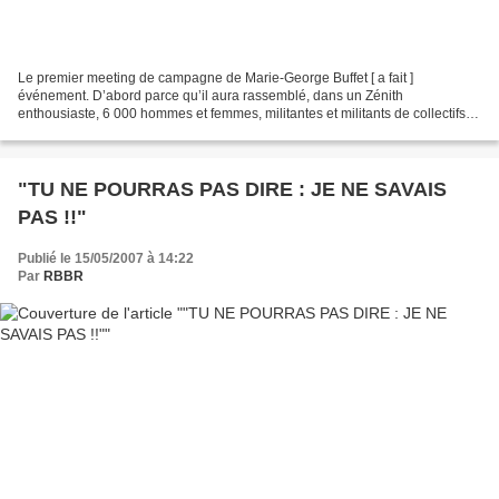
Le premier meeting de campagne de Marie-George Buffet [ a fait ]
événement. D’abord parce qu’il aura rassemblé, dans un Zénith
enthousiaste, 6 000 hommes et femmes, militantes et militants de collectifs
antilibéraux, communistes, syndicalistes et de nombreux...
"TU NE POURRAS PAS DIRE : JE NE SAVAIS
PAS !!"
Publié le 15/05/2007 à 14:22
Par
RBBR