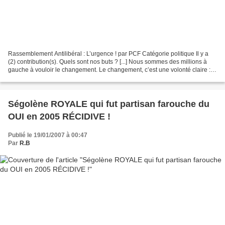
Rassemblement Antilibéral : L’urgence ! par PCF Catégorie politique Il y a
(2) contribution(s). Quels sont nos buts ? [...] Nous sommes des millions à
gauche à vouloir le changement. Le changement, c’est une volonté claire :
rompre avec vingt ans de libéralisme...
Ségolène ROYALE qui fut partisan farouche du
OUI en 2005 RÉCIDIVE !
Publié le 19/01/2007 à 00:47
Par
R.B