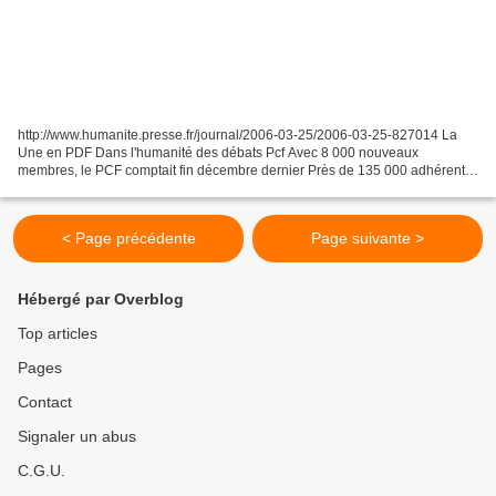
http://www.humanite.presse.fr/journal/2006-03-25/2006-03-25-827014 La
Une en PDF Dans l'humanité des débats Pcf Avec 8 000 nouveaux
membres, le PCF comptait fin décembre dernier Près de 135 000 adhérents
chiffre en hausse pour la première fois depuis...
< Page précédente
Page suivante >
Hébergé par Overblog
Top articles
Pages
Contact
Signaler un abus
C.G.U.