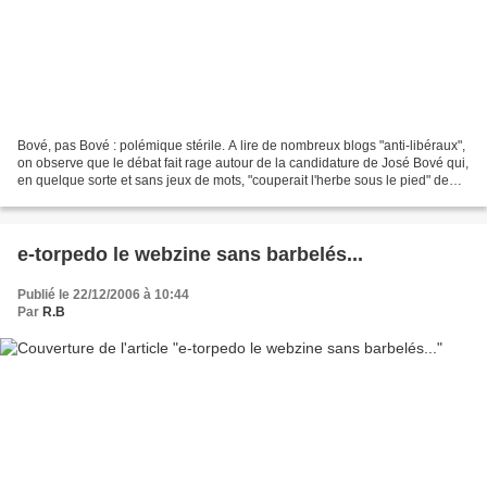
Bové, pas Bové : polémique stérile. A lire de nombreux blogs "anti-libéraux",
on observe que le débat fait rage autour de la candidature de José Bové qui,
en quelque sorte et sans jeux de mots, "couperait l'herbe sous le pied" de
Marie-George Buffet...d'autres...
e-torpedo le webzine sans barbelés...
Publié le 22/12/2006 à 10:44
Par
R.B